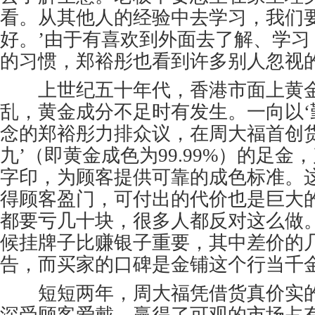
看。从其他人的经验中去学习，我们
好。’由于有喜欢到外面去了解、学习
的习惯，郑裕彤也看到许多别人忽视
上世纪五十年代，香港市面上黄金
乱，黄金成分不足时有发生。一向以‘勤
念的郑裕彤力排众议，在周大福首创货
九’（即黄金成色为99.99%）的足
字印，为顾客提供可靠的成色标准。
得顾客盈门，可付出的代价也是巨大
都要亏几十块，很多人都反对这么做
候挂牌子比赚银子重要，其中差价的
告，而买家的口碑是金铺这个行当千
短短两年，周大福凭借货真价实的