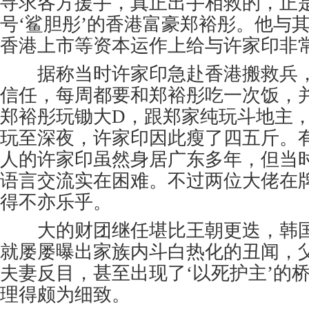
寻求各方援手，真正出手相救的，正
号‘鲨胆彤’的香港富豪郑裕彤。他与其
香港上市等资本运作上给与许家印非
据称当时许家印急赴香港搬救兵，
信任，每周都要和郑裕彤吃一次饭，
郑裕彤玩锄大D，跟郑家纯玩斗地主
玩至深夜，许家印因此瘦了四五斤。
人的许家印虽然身居广东多年，但当
语言交流实在困难。不过两位大佬在
得不亦乐乎。
大的财团继任堪比王朝更迭，韩国
就屡屡曝出家族内斗白热化的丑闻，
夫妻反目，甚至出现了‘以死护主’的
理得颇为细致。