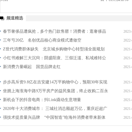
频道精选
春节奢侈品遭疯抢，多个热门款售罄！消费者：逛奢侈品
2023-
店像赶大集
三年亏20亿 名创优品核心商业模式遭做空
2022-
Z世代消费群体缺失 北京城乡购物中心转型须全面规划
2021-
小红书难解三大沉疴：阴盛阳衰、三假泛滥、私域难转公
2021-
域
新消费力量崛起 国货品牌走红
2021-
步步高斥资9.8亿在吉安建14万平购物中心，预期30年实现
2021-
营收367亿
坐拥上海淮海中路9万平房产的益民集团，终止收购二百永
2021-
新股权
新机会下的抖音电商：抖Link撬动生意增量
2021-
2020年十大消费城市： 三城社消总额超万亿，重庆赶超广
2021-
深
强技术提质量兴品牌 “中国智造”给海外消费者带来新体
2021-
验