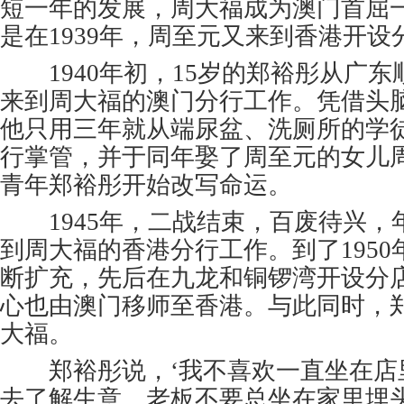
短一年的发展，周大福成为澳门首屈
是在1939年，周至元又来到香港开设
1940年初，15岁的郑裕彤从广东
来到周大福的澳门分行工作。凭借头
他只用三年就从端尿盆、洗厕所的学
行掌管，并于同年娶了周至元的女儿
青年郑裕彤开始改写命运。
1945年，二战结束，百废待兴，年
到周大福的香港分行工作。到了195
断扩充，先后在九龙和铜锣湾开设分
心也由澳门移师至香港。与此同时，
大福。
郑裕彤说，‘我不喜欢一直坐在店
去了解生意。老板不要总坐在家里埋