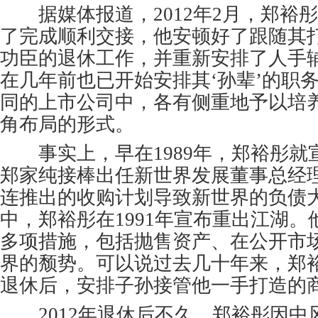
据媒体报道，2012年2月，郑裕
了完成顺利交接，他安顿好了跟随其打
功臣的退休工作，并重新安排了人手
在几年前也已开始安排其‘孙辈’的职
同的上市公司中，各有侧重地予以培
角布局的形式。
事实上，早在1989年，郑裕彤就
郑家纯接棒出任新世界发展董事总经
连推出的收购计划导致新世界的负债
中，郑裕彤在1991年宣布重出江湖
多项措施，包括抛售资产、在公开市
界的颓势。可以说过去几十年来，郑
退休后，安排子孙接管他一手打造的
2012年退休后不久，郑裕彤因中