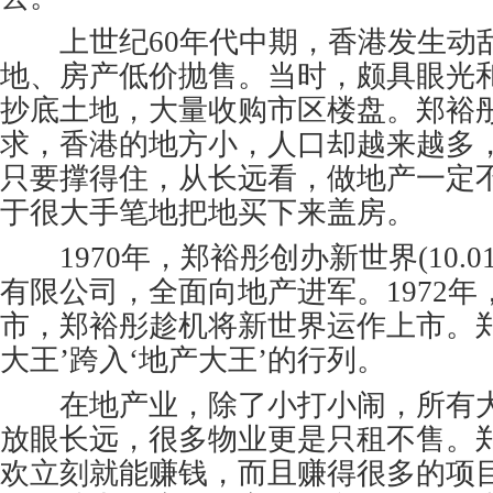
上世纪60年代中期，香港发生动
地、房产低价抛售。当时，颇具眼光
抄底土地，大量收购市区楼盘。郑裕
求，香港的地方小，人口却越来越多
只要撑得住，从长远看，做地产一定
于很大手笔地把地买下来盖房。
1970年，郑裕彤创办新世界(10.010,0
有限公司，全面向地产进军。1972
市，郑裕彤趁机将新世界运作上市。郑
大王’跨入‘地产大王’的行列。
在地产业，除了小打小闹，所有大
放眼长远，很多物业更是只租不售。郑
欢立刻就能赚钱，而且赚得很多的项