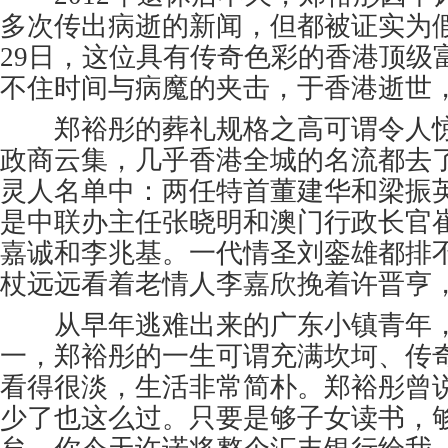
多次传出病逝的新闻，但都被证实为假消
29日，这位具有传奇色彩的香港顶级
不住时间与病魔的夹击，于香港逝世，
郑裕彤的葬礼规格之高可谓令人惊
政商云集，几乎香港全城的名流都去
灵人名单中：两任特首董建华和梁振
是中联办主任张晓明和澳门行政长官
嘉诚和李兆基。一代情圣刘銮雄都排
杖远远看着老情人李嘉欣挽着许晋亨
从早年逃难出来的广东小镇青年，
一，郑裕彤的一生可谓充满坎坷、传
看得很淡，生活非常简朴。郑裕彤曾
少了也这么过。只要是够子女读书，