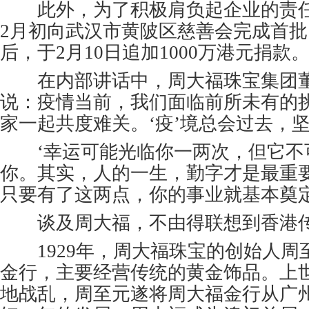
此外，为了积极肩负起企业的责任
2月初向武汉市黄陂区慈善会完成首批
后，于2月10日追加1000万港元捐款
在内部讲话中，周大福珠宝集团董
说：疫情当前，我们面临前所未有的
家一起共度难关。‘疫’境总会过去，坚
‘幸运可能光临你一两次，但它不
你。其实，人的一生，勤字才是最重
只要有了这两点，你的事业就基本奠定
谈及周大福，不由得联想到香港传
1929年，周大福珠宝的创始人周
金行，主要经营传统的黄金饰品。上
地战乱，周至元遂将周大福金行从广