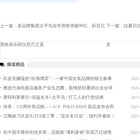
上一篇：
多品牌集团太平鸟去年营收突破90亿，距百亿
下一篇：
拉夏贝
营收俱乐部仅咫尺之遥
卖
频道精选
玖姿安娜蔻的“松弛博弈”：一家中国女装品牌的独立叙事
2026-
与生长逻辑
携迭代涤纶新品服务产业生态圈，新维纺织重磅出击全球
2026-
最大纱线展
赛得利莱赛尔×实益长丰×太平鸟 | 打工人的疗愈绿洲
2025-
传承，135周年再启航——U.S. POLO ASSN.新品发布会即
2025-
将盛装揭幕
王陶操⼑玖姿JUZUI第三季，“花在冬⽇说”，纽约开春听！
2025-
在中国不降价的优衣库，还能靠“薄利多销”实现万亿销售
2021-