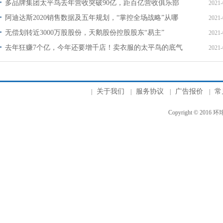
目标吗？
多品牌集团太平鸟去年营收突破90亿，距百亿营收俱乐部
2021-
仅咫尺之遥
阿迪达斯2020销售数据及五年规划，“掌控全场战略”从哪
2021-
开始？
无偿划转近3000万股股份，天鹅股份控股股东“易主”
2021-
去年狂赚7个亿，今年还要增千店！卖衣服的太平鸟的底气
2021-
咋恁足？
关于我们
服务协议
广告报价
常
|
|
|
|
Copyright © 2016