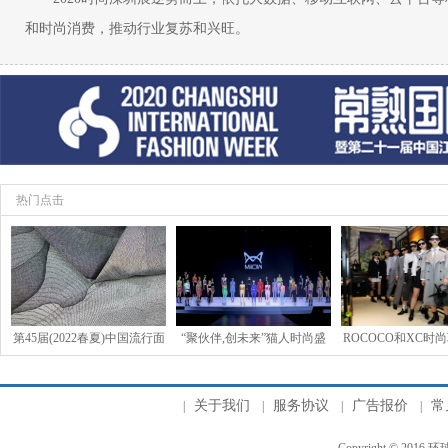
和时尚消费，推动行业复苏和兴旺。
热门点击
第45届(2022春夏)中国流行面
“聚伙伴,创未来”猫人时尚盛
ROCOCO和XC时尚
料入围评审获奖结果
典
春夏的流行趋势联
关于我们
服务协议
广告报价
常
|
|
|
|